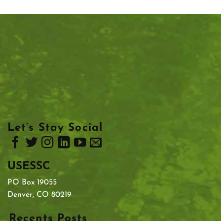
Let’s Stay Social
USESSC
PO Box 19055
Denver, CO 80219
Recents Posts