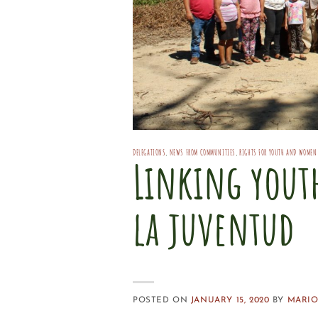
DELEGATIONS
,
NEWS FROM COMMUNITIES
,
RIGHTS FOR YOUTH AND WOMEN
Linking yout
la juventud
POSTED ON
JANUARY 15, 2020
BY
MARIO