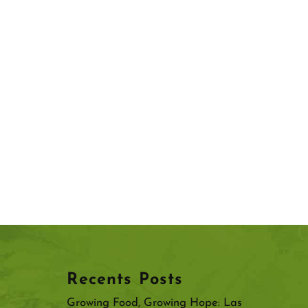
Recents Posts
Growing Food, Growing Hope: Las