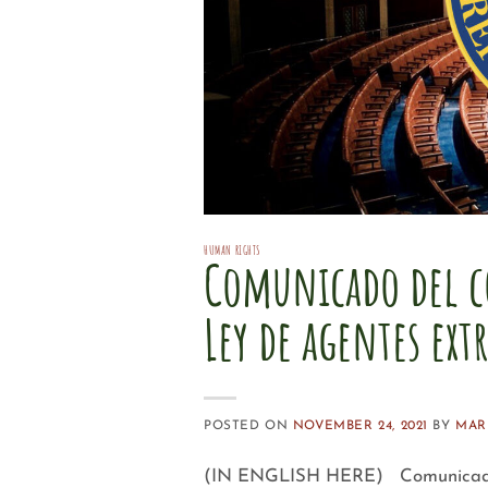
HUMAN RIGHTS
Comunicado del c
Ley de agentes ext
POSTED ON
NOVEMBER 24, 2021
BY
MAR
(IN ENGLISH HERE) Comunicado p