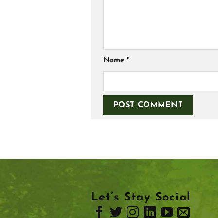
Name
*
Let’s Stay Social